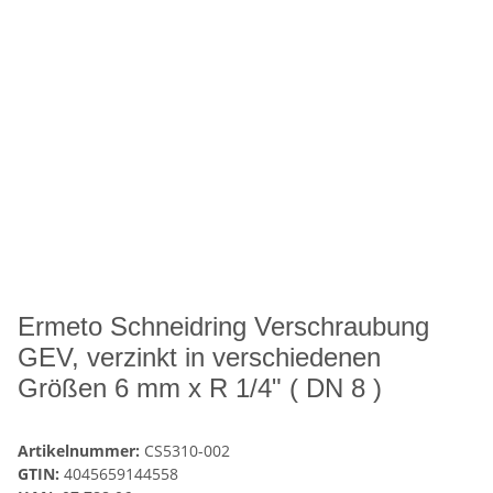
Ermeto Schneidring Verschraubung
GEV, verzinkt in verschiedenen
Größen 6 mm x R 1/4" ( DN 8 )
Artikelnummer:
CS5310-002
GTIN:
4045659144558