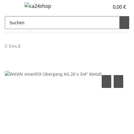
0,00 €
S A L E