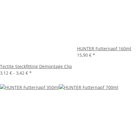
HUNTER Futternapf 160ml
15,90 €
*
Tectite Steckfitting Demontage Clip
3,12 € -
3,42 €
*