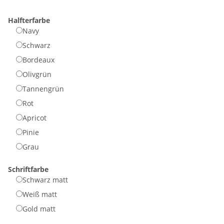
Halfterfarbe
Navy
Schwarz
Bordeaux
Olivgrün
Tannengrün
Rot
Apricot
Pinie
Grau
Schriftfarbe
Schwarz matt
Weiß matt
Gold matt