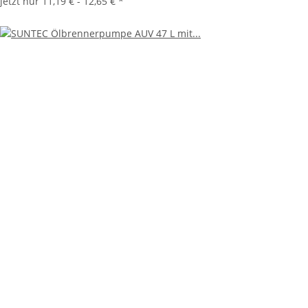
jetzt nur
11,19 € -
12,65 €
*