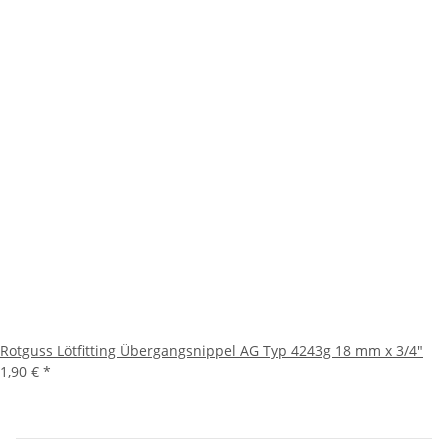
Rotguss Lötfitting Übergangsnippel AG Typ 4243g 18 mm x 3/4"
1,90 €
*