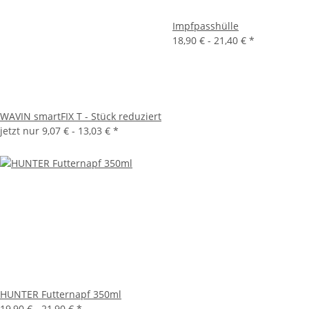
Impfpasshülle
18,90 € -
21,40 €
*
WAVIN smartFIX T - Stück reduziert
jetzt nur
9,07 € -
13,03 €
*
HUNTER Futternapf 350ml
19,90 € -
21,90 €
*