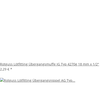
Rotguss Lötfitting Übergangsmuffe IG Typ 4270g 18 mm x 1/2"
2,29 €
*