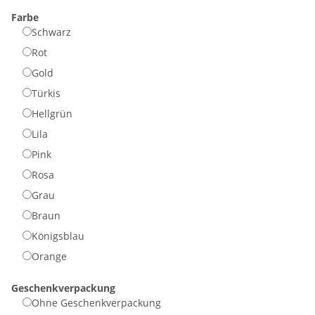
Farbe
Schwarz
Rot
Gold
Türkis
Hellgrün
Lila
Pink
Rosa
Grau
Braun
Königsblau
Orange
Geschenkverpackung
Ohne Geschenkverpackung