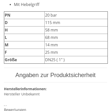
Mit Hebelgriff
PN
20 bar
D
115 mm
H
58 mm
L
68 mm
M
14 mm
F
25 mm
Größe
DN25 ( 1" )
Angaben zur Produktsicherheit
Herstellerinformationen:
Hersteller Unbekannt
, ,
Bewertungen